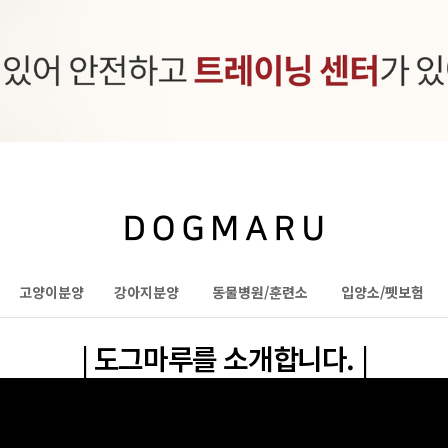
고양이분양
강아지분양
동물병원/훈련소
입양소/펫보험
| 도그마루를 소개합니다. |