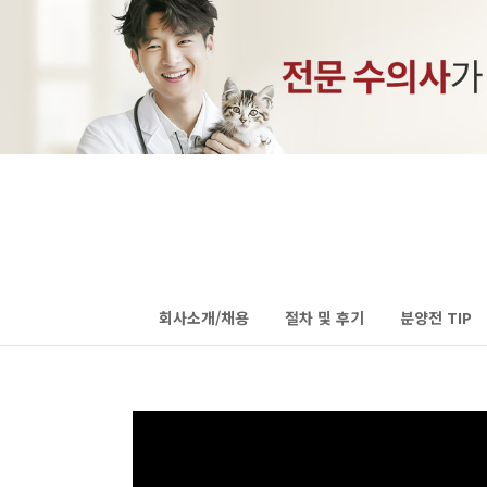
회사소개/채용
절차 및 후기
분양전 TIP
하위분류
하위분류