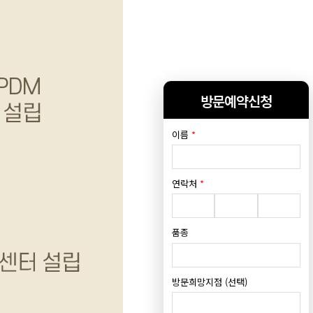
방문예약신청
이름
*
연락처
*
품종
방문희망지점 (선택)