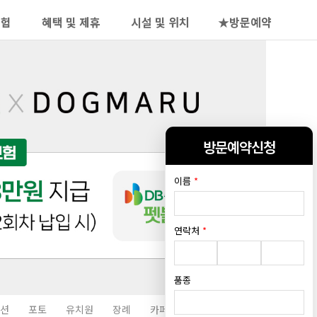
보험
혜택 및 제휴
시설 및 위치
★방문예약
방문예약신청
이름
*
연락처
*
품종
션
포토
유치원
장례
카페
미용
켄넬
제휴문의