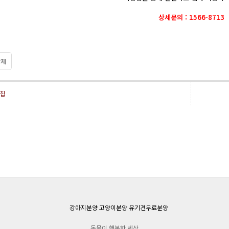
상세문의 : 1566-8713
제
칩
동물이 행복한 세상