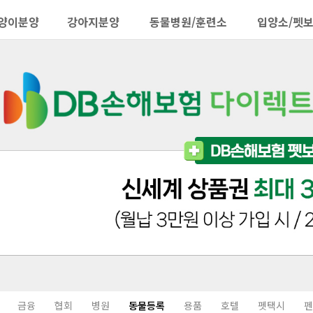
양이분양
강아지분양
동물병원/훈련소
입양소/펫
금융
협회
병원
동물등록
용품
호텔
펫택시
펜