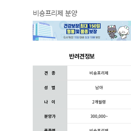
비숑프리제 분양
반려견정보
견 종
비숑프리제
성 별
남아
나 이
2개월령
분양가
300,000~
품종명
비숑프리제