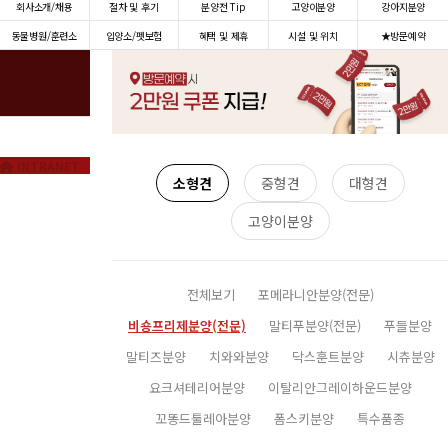
회사소개/채용
절차 및 후기
분양전 Tip
고양이분양
강아지분양
동물병원/훈련소
입양소/펫보험
혜택 및 제휴
시설 및 위치
★방문예약
INTRANET
소형견
중형견
대형견
고양이분양
전체보기
포메라니안분양(전문)
비숑프리제분양(전문)
말티푸분양(전문)
푸들분양
말티즈분양
치와와분양
닥스훈트분양
시츄분양
요크셔테리어분양
이탈리안그레이하운드분양
꼬똥드툴레아분양
폼스키분양
특수품종