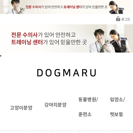
로그인
동물병원/
입양소/
강아지분양
고양이분양
훈련소
펫보험
비숑프리제분양