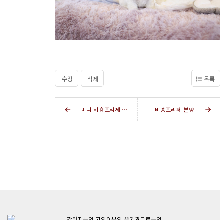
수정
삭제
목록
미니 비숑프리제 분양
비숑프리제 분양