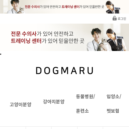
로그인
동물병원/
입양소/
강아지분양
고양이분양
훈련소
펫보험
비숑프리제분양