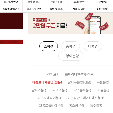
회사소개/채용
절차 및 후기
분양전 Tip
고양이분양
강아지분양
동물병원/훈련소
입양소/펫보험
혜택 및 제휴
시설 및 위치
★방문예약
INTRANET
소형견
중형견
대형견
고양이분양
전체보기
포메라니안분양(전문)
비숑프리제분양(전문)
말티푸분양(전문)
푸들분양
말티즈분양
치와와분양
닥스훈트분양
시츄분양
요크셔테리어분양
이탈리안그레이하운드분양
꼬똥드툴레아분양
폼스키분양
특수품종