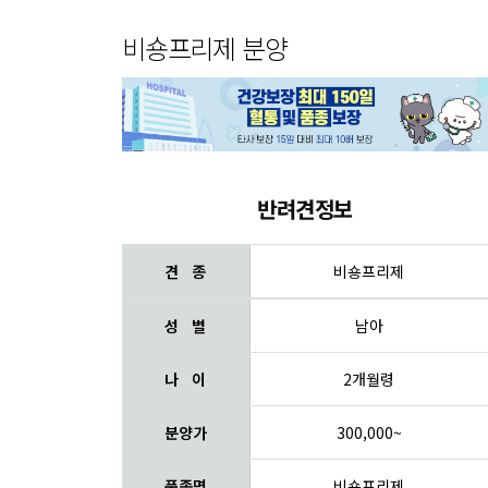
비숑프리제 분양
반려견정보
견 종
비숑프리제
성 별
남아
나 이
2개월령
분양가
300,000~
품종명
비숑프리제