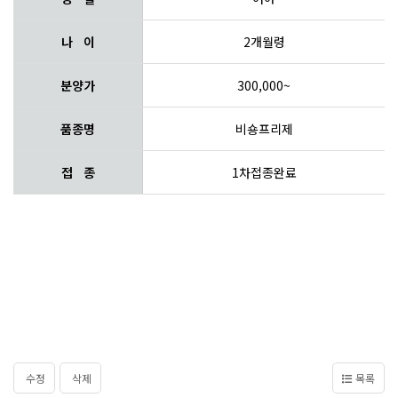
나 이
2개월령
분양가
300,000~
품종명
비숑프리제
접 종
1차접종완료
수정
삭제
목록