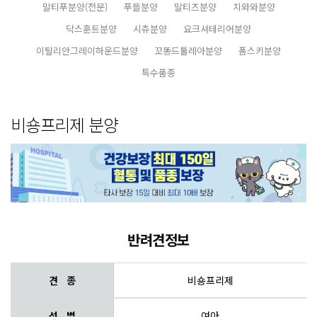
말티푸분양(전문)
푸들분양
말티즈분양
치와와분양
닥스훈트분양
시츄분양
요크셔테리어분양
이탈리안그레이하운드분양
꼬똥드툴레아분양
폼스키분양
특수품종
비숑프리제 분양
반려견정보
견 종
비숑프리제
성 별
여아