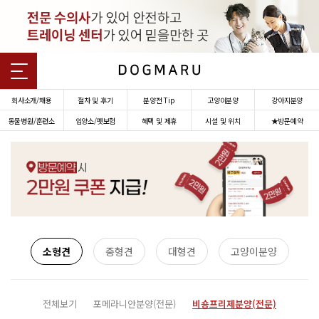
회사소개/채용
절차 및 후기
분양전 Tip
고양이분양
강아지분양
동물병원/훈련소
입양소/펫보험
혜택 및 제휴
시설 및 위치
★방문예약
소형견
중형견
대형견
고양이분양
전체보기
포메라니안분양(전문)
비숑프리제분양(전문)