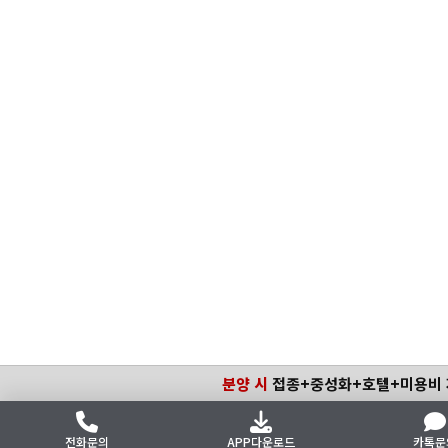
분양 시
접종+중성화+호텔+미용비
전화문의
APP다운로드
카톡문