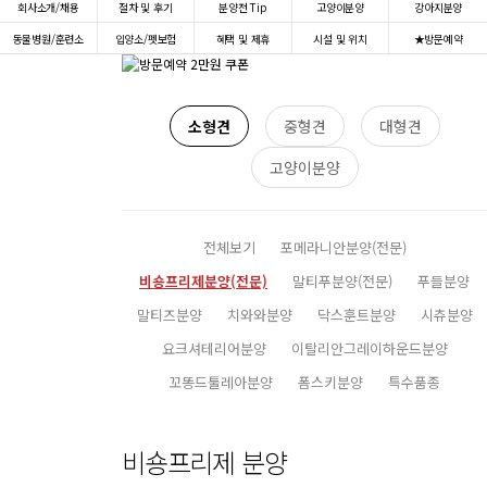
회사소개/채용
절차 및 후기
분양전 Tip
고양이분양
강아지분양
동물병원/훈련소
입양소/펫보험
혜택 및 제휴
시설 및 위치
★방문예약
소형견
중형견
대형견
고양이분양
전체보기
포메라니안분양(전문)
비숑프리제분양(전문)
말티푸분양(전문)
푸들분양
말티즈분양
치와와분양
닥스훈트분양
시츄분양
요크셔테리어분양
이탈리안그레이하운드분양
꼬똥드툴레아분양
폼스키분양
특수품종
비숑프리제 분양