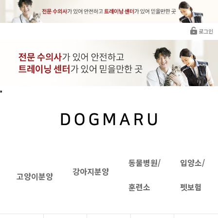
로그인
동물병원/
입양소/
강아지분양
고양이분양
훈련소
펫보험
INTRANET