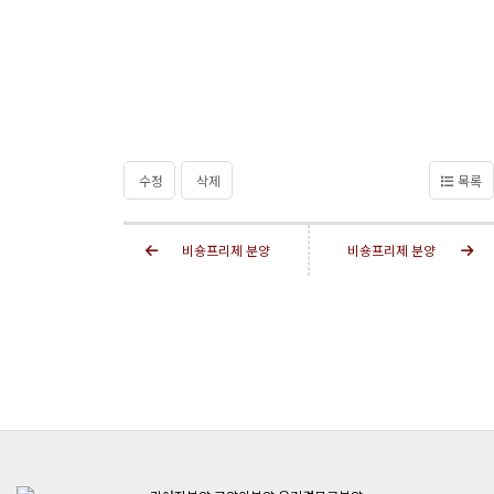
수정
삭제
목록
비숑프리제 분양
비숑프리제 분양