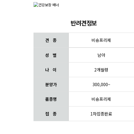
반려견정보
견 종
비숑프리제
성 별
남아
나 이
2개월령
분양가
300,000~
품종명
비숑프리제
접 종
1차접종완료