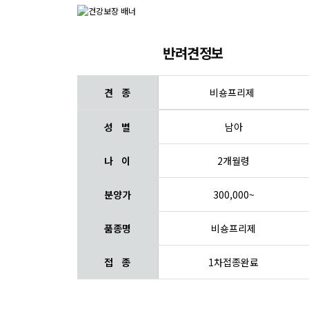
반려견정보
견 종
비숑프리제
성 별
남아
나 이
2개월령
분양가
300,000~
품종명
비숑프리제
접 종
1차접종완료