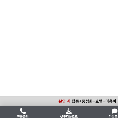
분양 시
접종+중성화+호텔+미용비
전화문의
APP다운로드
카톡문