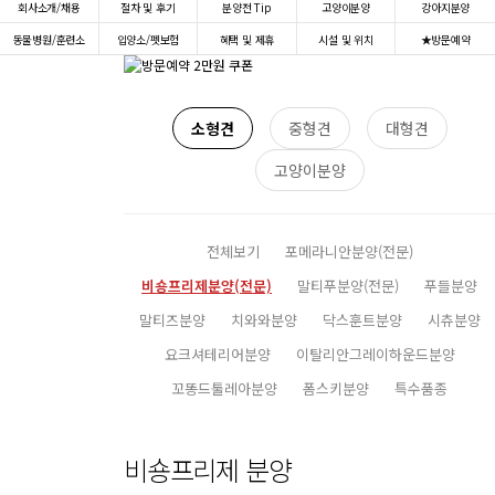
회사소개/채용
절차 및 후기
분양전 Tip
고양이분양
강아지분양
동물병원/훈련소
입양소/펫보험
혜택 및 제휴
시설 및 위치
★방문예약
소형견
중형견
대형견
고양이분양
전체보기
포메라니안분양(전문)
비숑프리제분양(전문)
말티푸분양(전문)
푸들분양
말티즈분양
치와와분양
닥스훈트분양
시츄분양
요크셔테리어분양
이탈리안그레이하운드분양
꼬똥드툴레아분양
폼스키분양
특수품종
비숑프리제 분양