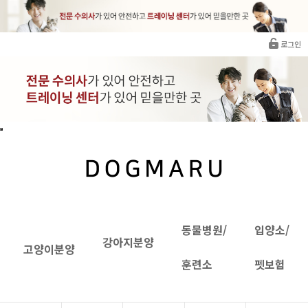
로그인
동물병원/
입양소/
강아지분양
고양이분양
훈련소
펫보험
INTRANET