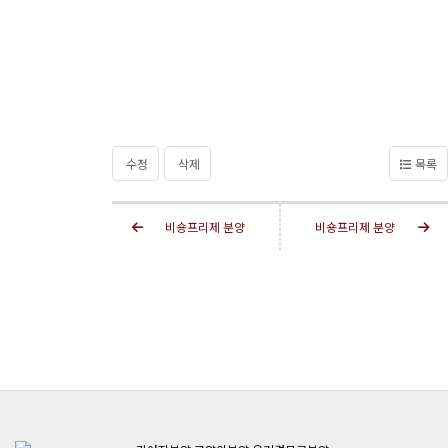
수정
삭제
목록
비숑프리제 분양
비숑프리제 분양