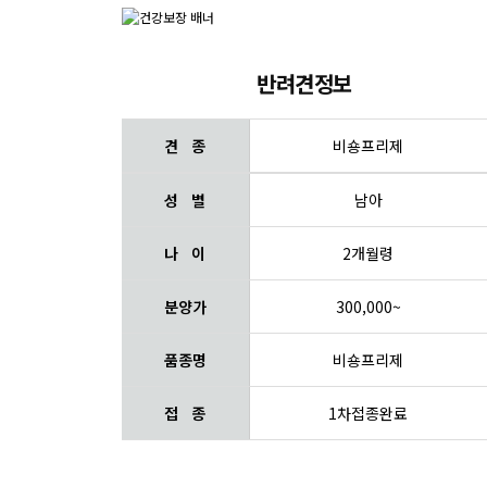
반려견정보
견 종
비숑프리제
성 별
남아
나 이
2개월령
분양가
300,000~
품종명
비숑프리제
접 종
1차접종완료