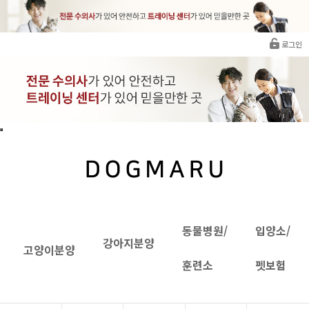
로그인
동물병원/
입양소/
강아지분양
고양이분양
훈련소
펫보험
INTRANET