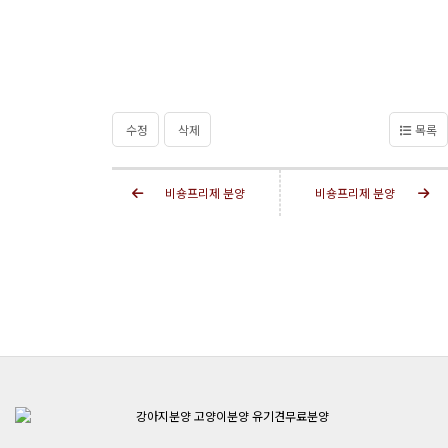
수정
삭제
목록
비숑프리제 분양
비숑프리제 분양