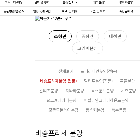
회사소개/채용
절차 및 후기
분양전 Tip
고양이분양
강아지분양
동물병원/훈련소
입양소/펫보험
혜택 및 제휴
시설 및 위치
★방문예약
소형견
중형견
대형견
고양이분양
전체보기
포메라니안분양(전문)
비숑프리제분양(전문)
말티푸분양(전문)
푸들분양
말티즈분양
치와와분양
닥스훈트분양
시츄분양
요크셔테리어분양
이탈리안그레이하운드분양
꼬똥드툴레아분양
폼스키분양
특수품종
비숑프리제 분양