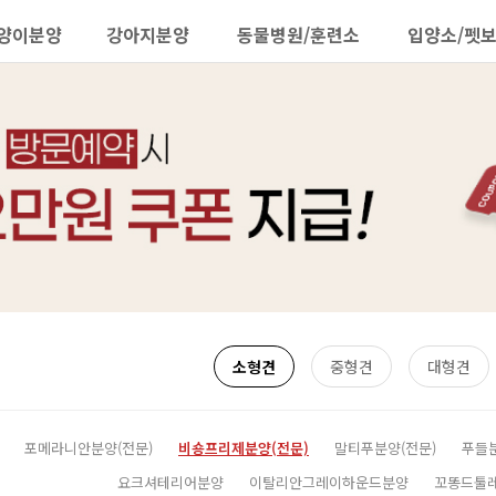
양이분양
강아지분양
동물병원/훈련소
입양소/펫
소형견
중형견
대형견
포메라니안분양(전문)
비숑프리제분양(전문)
말티푸분양(전문)
푸들
요크셔테리어분양
이탈리안그레이하운드분양
꼬똥드툴