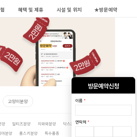
보험
혜택 및 제휴
시설 및 위치
★방문예약
방문예약신청
이름
*
고양이분양
연락처
*
분양
말티즈분양
치와와분양
닥스훈트분양
시츄분양
레아분양
폼스키분양
특수품종