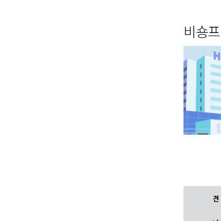
비숑프
견