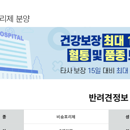
리제 분양
반려견정보
 종
비숑프리제
성