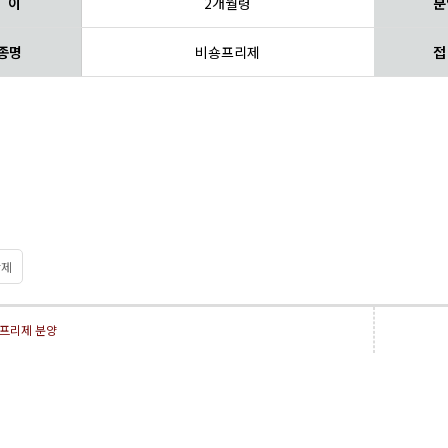
 이
2개월령
분
종명
비숑프리제
접
제
프리제 분양