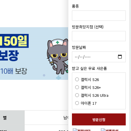
품종
방문희망지점 (선택)
방문날짜
받고 싶은 무료 사은품
갤럭시 S26
갤럭시 S26+
갤럭시 S26 Ultra
아이폰 17
 별
남아
방문신청