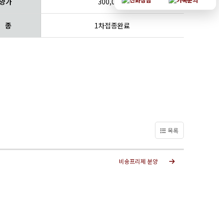
양가
300,000~
 종
1차접종완료
목록
비숑프리제 분양