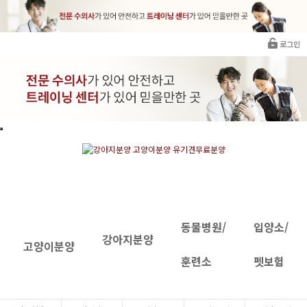
로그인
동물병원/
입양소/
강아지분양
고양이분양
훈련소
펫보험
INTRANET