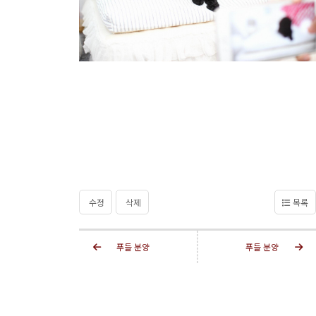
수정
삭제
목록
푸들 분양
푸들 분양