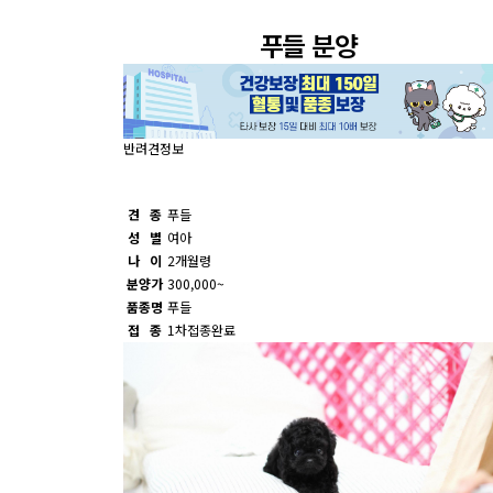
푸들 분양
반려견정보
견 종
푸들
성 별
여아
나 이
2개월령
분양가
300,000~
품종명
푸들
접 종
1차접종완료