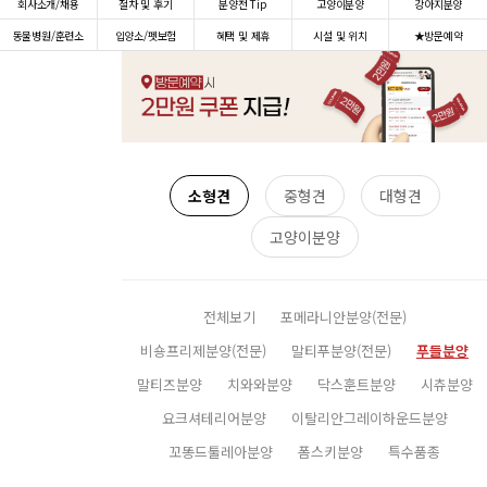
회사소개/채용
절차 및 후기
분양전 Tip
고양이분양
강아지분양
동물병원/훈련소
입양소/펫보험
혜택 및 제휴
시설 및 위치
★방문예약
소형견
중형견
대형견
고양이분양
전체보기
포메라니안분양(전문)
비숑프리제분양(전문)
말티푸분양(전문)
푸들분양
말티즈분양
치와와분양
닥스훈트분양
시츄분양
요크셔테리어분양
이탈리안그레이하운드분양
꼬똥드툴레아분양
폼스키분양
특수품종