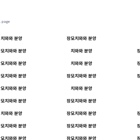
 page
치와와 분양
장모치와와 분양
장모치와와 분양
치와와 분양
장모치와와 분양
치와와 분양
장모치와와 분양
장모치와와 분양
장모치와와 분양
치와와 분양
장모치와와 분양
장모치와와 분양
치와와 분양
장모치와와 분양
장모치와와 분양
장모치와와 분양
장모치와와 분양
장모치와와 분양