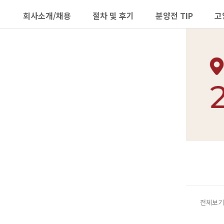
회사소개/채용
절차 및 후기
분양전 TIP
고
하위분류
하위분류
전체보기