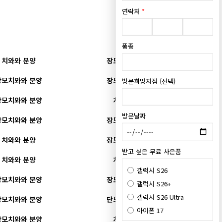
연락처
*
품종
치와와 분양
장모치와와 분양
장모치와와 분양
장모치와와 분양
방문희망지점 (선택)
장모치와와 분양
치와와 분양
방문날짜
장모치와와 분양
장모치와와 분양
치와와 분양
장모치와와 분양
받고 싶은 무료 사은품
치와와 분양
치와와 분양
갤럭시 S26
장모치와와 분양
장모치와와 분양
갤럭시 S26+
갤럭시 S26 Ultra
장모치와와 분양
단모치와와 분양
아이폰 17
장모치와와 분양
치와와 분양