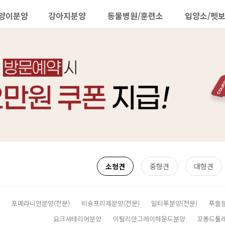
양이분양
강아지분양
동물병원/훈련소
입양소/펫
소형견
중형견
대형견
포메라니안분양(전문)
비숑프리제분양(전문)
말티푸분양(전문)
푸들
요크셔테리어분양
이탈리안그레이하운드분양
꼬똥드툴