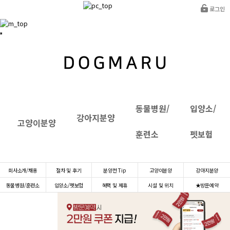
로그인
동물병원/
입양소/
강아지분양
고양이분양
훈련소
펫보험
INTRANET
회사소개/채용
절차 및 후기
분양전 Tip
고양이분양
강아지분양
동물병원/훈련소
입양소/펫보험
혜택 및 제휴
시설 및 위치
★방문예약