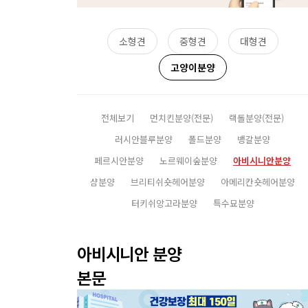
소형견
중형견
대형견
고양이분양
전체보기
먼치킨분양(전문)
랙돌분양(전문)
러시안블루분양
폴드분양
뱅갈분양
페르시안분양
노르웨이숲분양
아비시니안분양
샴분양
브리티쉬숏헤어분양
아메리칸숏헤어분양
터키쉬앙고라분양
특수묘분양
아비시니안 분양
본문