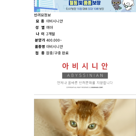
반려묘정보
묘 종
아비시니안
성 별
여아
나 이
2개월
분양가
400.000~
품종명
아비시니안
접 종
원충/구충 완료