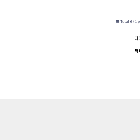
Total 6 /
1 p
터
터