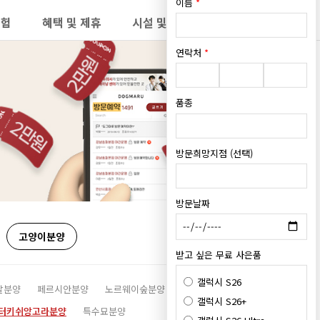
이름
*
보험
혜택 및 제휴
시설 및 위치
★방문예약
연락처
*
품종
방문희망지점 (선택)
방문날짜
고양이분양
받고 싶은 무료 사은품
갤럭시 S26
갈분양
페르시안분양
노르웨이숲분양
아비시니안분양
갤럭시 S26+
터키쉬앙고라분양
특수묘분양