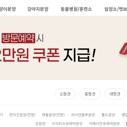
양이분양
강아지분양
동물병원/훈련소
입양소/펫
소형견
중형견
대형견
기
먼치킨분양(전문)
랙돌분양(전문)
러시안블루분양
폴드분양
뱅
샴분양
브리티쉬숏헤어분양
아메리칸숏헤어분양