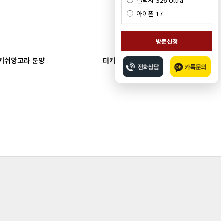
갤럭시 S26 Ultra
아이폰 17
방문신청
키쉬앙고라 분양
터키쉬앙고라 분양