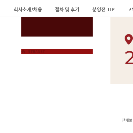
터키쉬앙고라분양
회사소개/채용
절차 및 후기
분양전 TIP
고
하위분류
하위분류
INTRANET
전체보