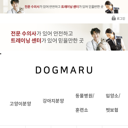
로그인
동물병원/
입양소/
강아지분양
고양이분양
훈련소
펫보험
INTRANET