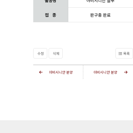
품종명
아비시니안 블루
접 종
완구충 완료
수정
삭제
목록
아비시니안 분양
아비시니안 분양