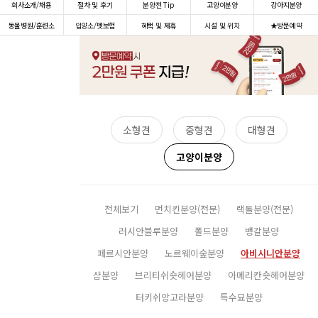
회사소개/채용
절차 및 후기
분양전 Tip
고양이분양
강아지분양
동물병원/훈련소
입양소/펫보험
혜택 및 제휴
시설 및 위치
★방문예약
소형견
중형견
대형견
고양이분양
전체보기
먼치킨분양(전문)
랙돌분양(전문)
러시안블루분양
폴드분양
뱅갈분양
페르시안분양
노르웨이숲분양
아비시니안분양
샴분양
브리티쉬숏헤어분양
아메리칸숏헤어분양
터키쉬앙고라분양
특수묘분양