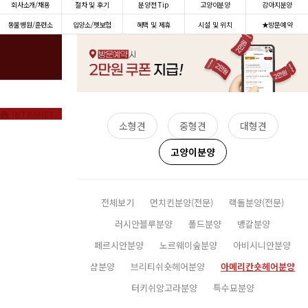
회사소개/채용
절차 및 후기
분양전 Tip
고양이분양
강아지분양
동물병원/훈련소
입양소/펫보험
혜택 및 제휴
시설 및 위치
★방문예약
INTRANET
소형견
중형견
대형견
고양이분양
전체보기
먼치킨분양(전문)
랙돌분양(전문)
러시안블루분양
폴드분양
뱅갈분양
페르시안분양
노르웨이숲분양
아비시니안분양
샴분양
브리티쉬숏헤어분양
아메리칸숏헤어분양
터키쉬앙고라분양
특수묘분양