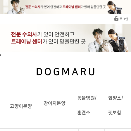
로그인
동물병원/
입양소/
강아지분양
고양이분양
훈련소
펫보험
아메리칸숏헤어분양