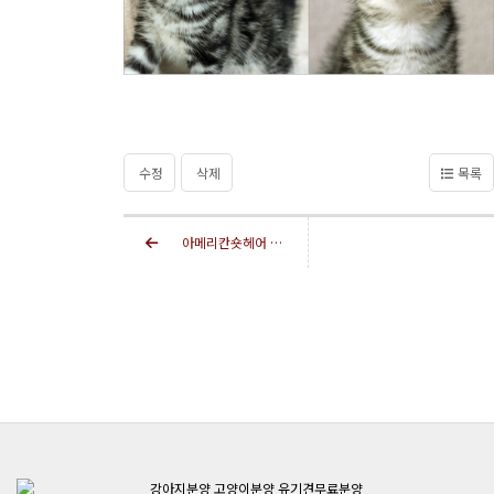
수정
삭제
목록
아메리칸숏헤어 분양