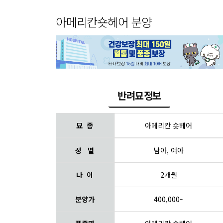
아메리칸숏헤어 분양
반려묘정보
묘 종
아메리칸 숏헤어
성 별
남아, 여아
나 이
2개월
분양가
400,000~