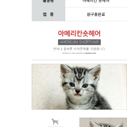
품종명
아메리칸 숏헤어
접 종
원구충완료