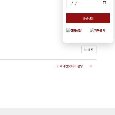
방문신청
목록
아메리칸숏헤어 분양