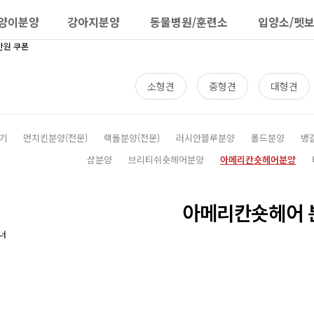
양이분양
강아지분양
동물병원/훈련소
입양소/펫
소형견
중형견
대형견
기
먼치킨분양(전문)
랙돌분양(전문)
러시안블루분양
폴드분양
뱅
샴분양
브리티쉬숏헤어분양
아메리칸숏헤어분양
아메리칸숏헤어 