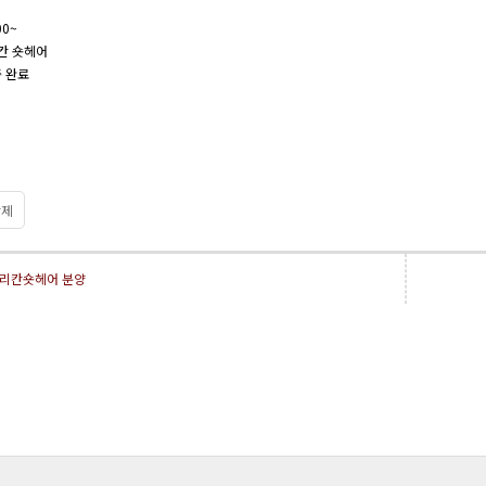
00~
칸 숏헤어
 완료
제
리칸숏헤어 분양