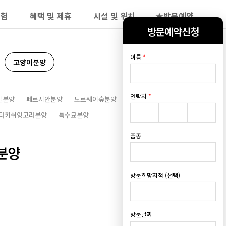
보험
혜택 및 제휴
시설 및 위치
★방문예약
방문예약신청
이름
*
고양이분양
연락처
*
갈분양
페르시안분양
노르웨이숲분양
아비시니안분양
터키쉬앙고라분양
특수묘분양
품종
분양
방문희망지점 (선택)
방문날짜