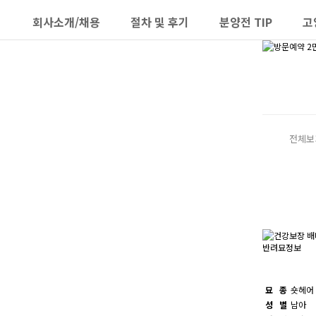
회사소개/채용
절차 및 후기
분양전 TIP
고
하위분류
하위분류
전체보
반려묘정보
묘 종
숏헤어
성 별
남아