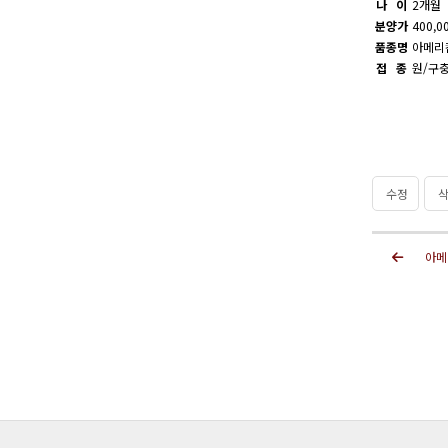
나 이
2개월
분양가
400,0
품종명
아메리
접 종
원/구충
수정
삭
아메