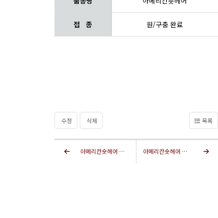
품종명
아메리칸숏헤어
접 종
원/구충 완료
수정
삭제
목록
아메리칸숏헤어 분양
아메리칸숏헤어 분양