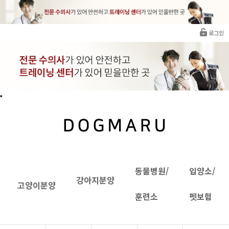
로그인
동물병원/
입양소/
강아지분양
고양이분양
훈련소
펫보험
INTRANET