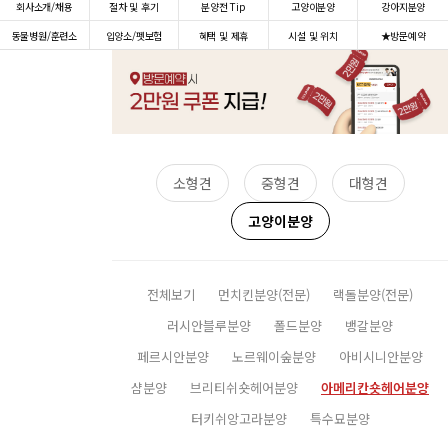
회사소개/채용
절차 및 후기
분양전 Tip
고양이분양
강아지분양
동물병원/훈련소
입양소/펫보험
혜택 및 제휴
시설 및 위치
★방문예약
소형견
중형견
대형견
고양이분양
전체보기
먼치킨분양(전문)
랙돌분양(전문)
러시안블루분양
폴드분양
뱅갈분양
페르시안분양
노르웨이숲분양
아비시니안분양
샴분양
브리티쉬숏헤어분양
아메리칸숏헤어분양
터키쉬앙고라분양
특수묘분양