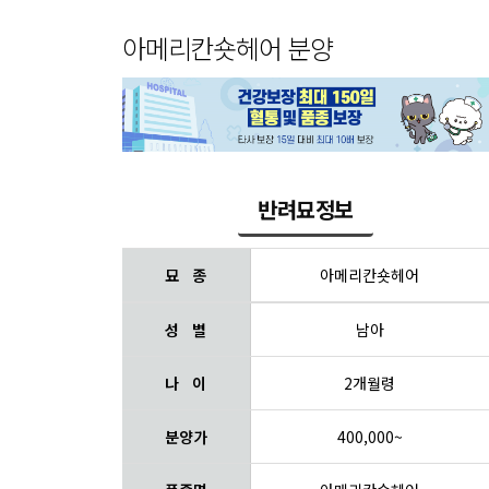
아메리칸숏헤어 분양
반려묘정보
묘 종
아메리칸숏헤어
성 별
남아
나 이
2개월령
분양가
400,000~