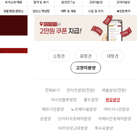
회사소개/채용
절차 및 후기
분양전 Tip
고양이분양
강아지분양
동물병원/훈련소
입양소/펫보험
혜택 및 제휴
시설 및 위치
★방문예약
INTRANET
소형견
중형견
대형견
고양이분양
전체보기
먼치킨분양(전문)
랙돌분양(전문)
러시안블루분양
폴드분양
뱅갈분양
페르시안분양
노르웨이숲분양
아비시니안분양
샴분양
브리티쉬숏헤어분양
아메리칸숏헤어분양
터키쉬앙고라분양
특수묘분양