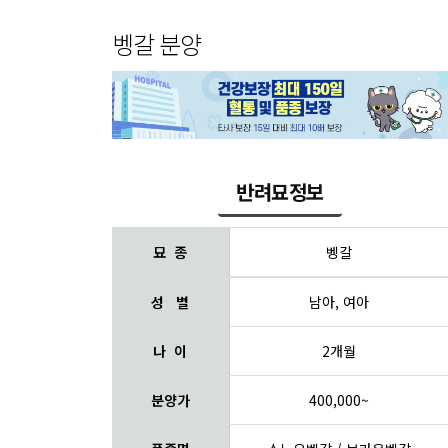
벵갈 분양
반려묘정보
묘 종
벵갈
성 별
남아, 여아
나 이
2개월
분양가
400,000~