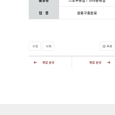
품종명
스노우벵갈 / 브라운벵갈
접 종
원충구충완료
수정
삭제
목록
벵갈 분양
벵갈 분양