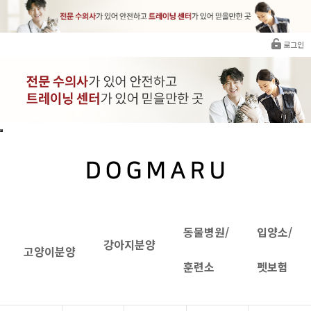
로그인
동물병원/
입양소/
강아지분양
고양이분양
훈련소
펫보험
뱅갈분양