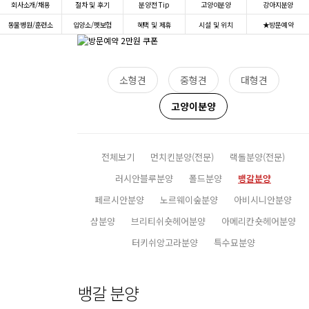
회사소개/채용
절차 및 후기
분양전 Tip
고양이분양
강아지분양
동물병원/훈련소
입양소/펫보험
혜택 및 제휴
시설 및 위치
★방문예약
소형견
중형견
대형견
고양이분양
전체보기
먼치킨분양(전문)
랙돌분양(전문)
러시안블루분양
폴드분양
뱅갈분양
페르시안분양
노르웨이숲분양
아비시니안분양
샴분양
브리티쉬숏헤어분양
아메리칸숏헤어분양
터키쉬앙고라분양
특수묘분양
뱅갈 분양