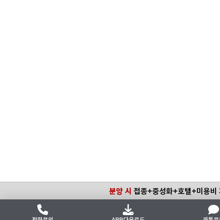
분양 시
접종+중성화+호텔+미용비
전화문의
APP다운로드
카톡문