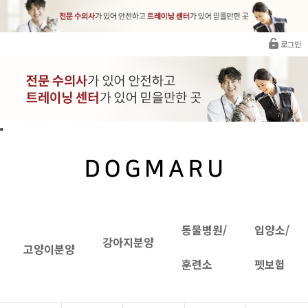
로그인
동물병원/
입양소/
강아지분양
고양이분양
훈련소
펫보험
INTRANET