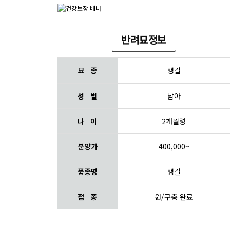
반려묘정보
묘 종
뱅갈
성 별
남아
나 이
2개월령
분양가
400,000~
품종명
뱅갈
접 종
원/구충 완료