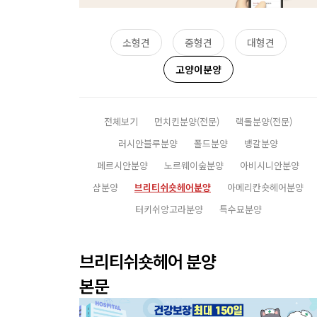
소형견
중형견
대형견
고양이분양
전체보기
먼치킨분양(전문)
랙돌분양(전문)
러시안블루분양
폴드분양
뱅갈분양
페르시안분양
노르웨이숲분양
아비시니안분양
샴분양
브리티쉬숏헤어분양
아메리칸숏헤어분양
터키쉬앙고라분양
특수묘분양
브리티쉬숏헤어 분양
본문