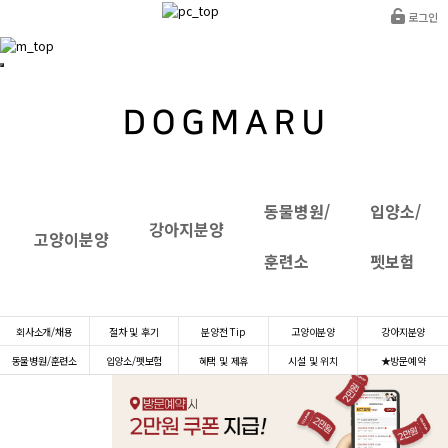
로그인
동물병원/
입양소/
강아지분양
고양이분양
훈련소
펫보험
INTRANET
회사소개/채용
절차 및 후기
분양전 Tip
고양이분양
강아지분양
동물병원/훈련소
입양소/펫보험
혜택 및 제휴
시설 및 위치
★방문예약