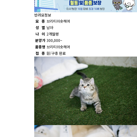
반려묘정보
묘 종
브리티쉬숏헤어
성 별
남아
나 이
2개월령
분양가
300,000~
품종명
브리티쉬숏헤어
접 종
원/구충 완료