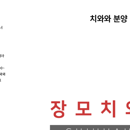
치와와 분양
여아
00~
와와
료