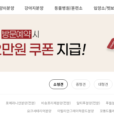
양이분양
강아지분양
동물병원/훈련소
입양소/펫
소형견
중형견
대형견
포메라니안분양(전문)
비숑프리제분양(전문)
말티푸분양(전문)
푸들
요크셔테리어분양
이탈리안그레이하운드분양
꼬똥드툴