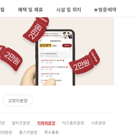
보험
혜택 및 제휴
시설 및 위치
★방문예약
고양이분양
분양
말티즈분양
치와와분양
닥스훈트분양
시츄분양
레아분양
폼스키분양
특수품종