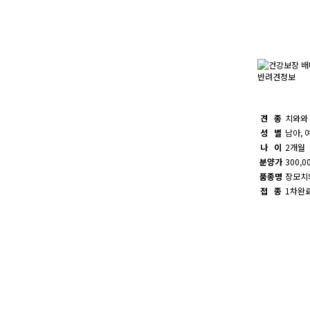
반려견정보
견 종
치와와
성 별
남아, 
나 이
2개월
분양가
300,0
품종명
장모치
접 종
1차완