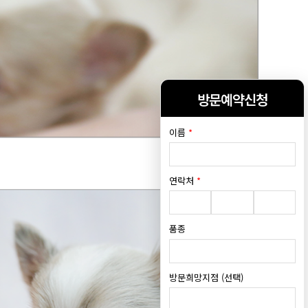
방문예약신청
이름
*
연락처
*
품종
방문희망지점 (선택)