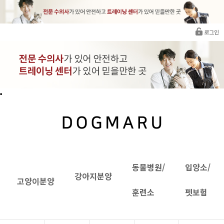
로그인
동물병원/
입양소/
강아지분양
고양이분양
훈련소
펫보험
치와와분양