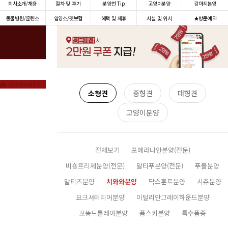
회사소개/채용
절차 및 후기
분양전 Tip
고양이분양
강아지분양
동물병원/훈련소
입양소/펫보험
혜택 및 제휴
시설 및 위치
★방문예약
INTRANET
소형견
중형견
대형견
고양이분양
전체보기
포메라니안분양(전문)
비숑프리제분양(전문)
말티푸분양(전문)
푸들분양
말티즈분양
치와와분양
닥스훈트분양
시츄분양
요크셔테리어분양
이탈리안그레이하운드분양
꼬똥드툴레아분양
폼스키분양
특수품종