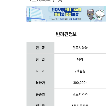
반려견정보
견 종
단모치와와
성 별
남아
나 이
2개월령
분양가
300,000~
품종명
단모치와와
접 종
1차접종완료