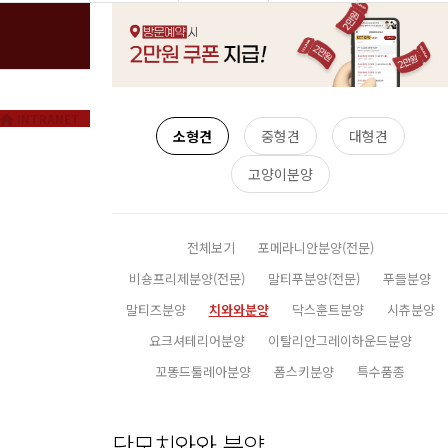
INTRANET
소형견
중형견
대형견
고양이분양
전체보기
포메라니안분양(전문)
비숑프리제분양(전문)
말티푸분양(전문)
푸들분양
말티즈분양
치와와분양
닥스훈트분양
시츄분양
요크셔테리어분양
이탈리안그레이하운드분양
꼬똥드툴레아분양
폼스키분양
특수품종
단모치와와 분양