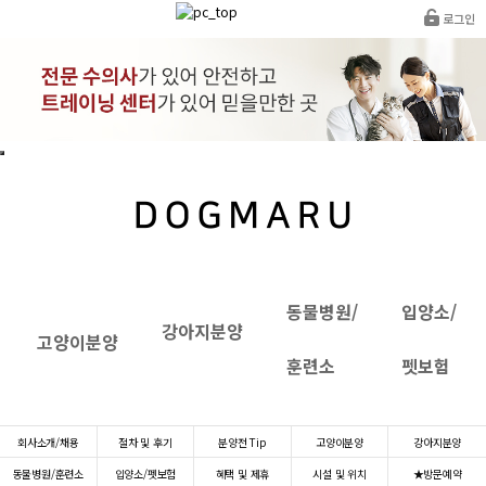
로그인
동물병원/
입양소/
강아지분양
고양이분양
훈련소
펫보험
치와와분양
회사소개/채용
절차 및 후기
분양전 Tip
고양이분양
강아지분양
동물병원/훈련소
입양소/펫보험
혜택 및 제휴
시설 및 위치
★방문예약