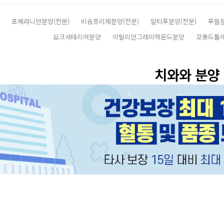
포메라니안분양(전문)
비숑프리제분양(전문)
말티푸분양(전문)
푸들
요크셔테리어분양
이탈리안그레이하운드분양
꼬똥드툴
치와와 분양