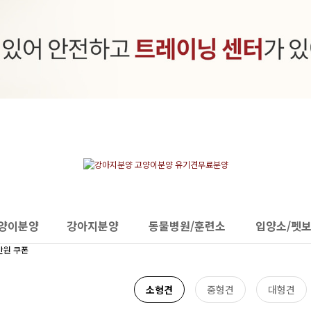
양이분양
강아지분양
동물병원/훈련소
입양소/펫
소형견
중형견
대형견