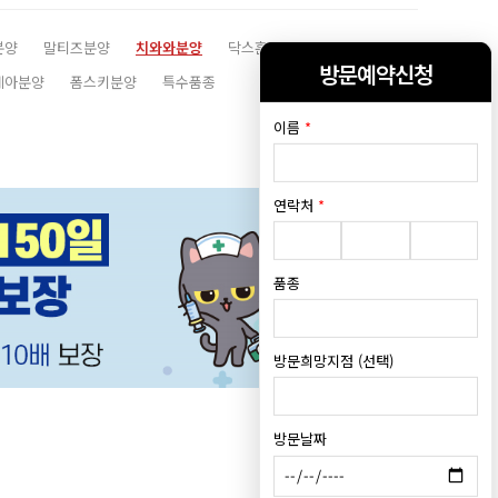
분양
말티즈분양
치와와분양
닥스훈트분양
시츄분양
방문예약신청
레아분양
폼스키분양
특수품종
이름
*
연락처
*
품종
방문희망지점 (선택)
방문날짜