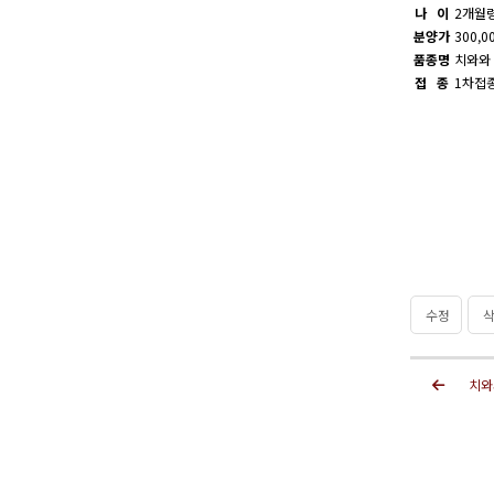
나 이
2개월
분양가
300,0
품종명
치와와
접 종
1차접
수정
삭
치와