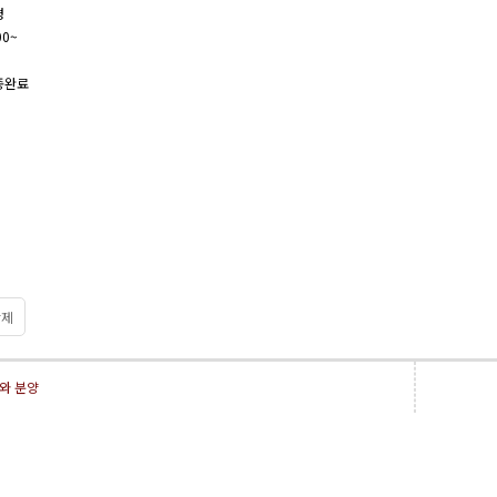
령
00~
종완료
제
와 분양