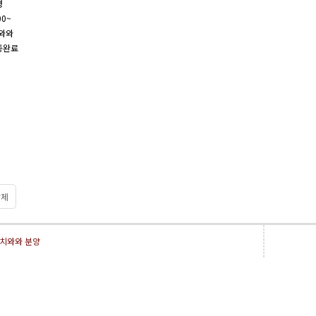
령
00~
와와
종완료
제
치와와 분양