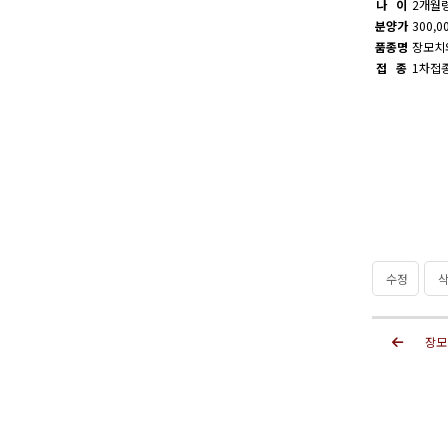
나 이
2개월
분양가
300,0
품종명
장모치
접 종
1차접
수정
삭
장모