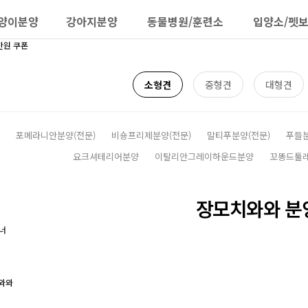
양이분양
강아지분양
동물병원/훈련소
입양소/펫
소형견
중형견
대형견
포메라니안분양(전문)
비숑프리제분양(전문)
말티푸분양(전문)
푸들
요크셔테리어분양
이탈리안그레이하운드분양
꼬똥드툴
장모치와와 분
와와