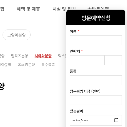
보험
혜택 및 제휴
시설 및 위치
★방문예약
방문예약신청
이름
*
고양이분양
연락처
*
분양
말티즈분양
치와와분양
닥스훈트분양
시츄분양
레아분양
폼스키분양
특수품종
품종
양
방문희망지점 (선택)
방문날짜