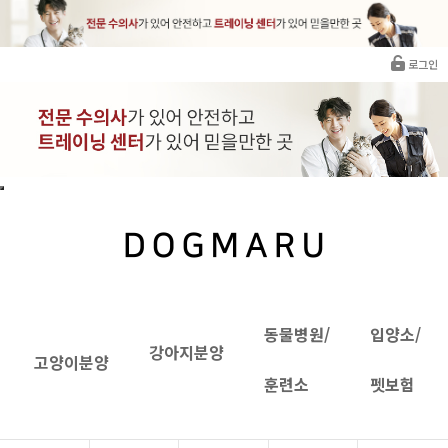
로그인
동물병원/
입양소/
강아지분양
고양이분양
훈련소
펫보험
치와와분양