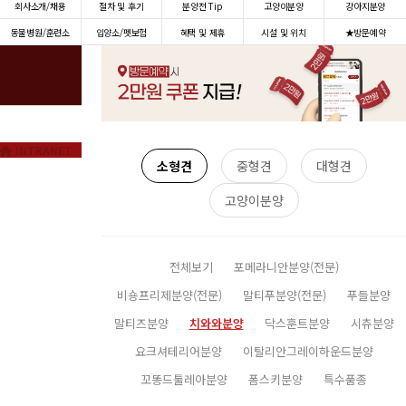
회사소개/채용
절차 및 후기
분양전 Tip
고양이분양
강아지분양
동물병원/훈련소
입양소/펫보험
혜택 및 제휴
시설 및 위치
★방문예약
INTRANET
소형견
중형견
대형견
고양이분양
전체보기
포메라니안분양(전문)
비숑프리제분양(전문)
말티푸분양(전문)
푸들분양
말티즈분양
치와와분양
닥스훈트분양
시츄분양
요크셔테리어분양
이탈리안그레이하운드분양
꼬똥드툴레아분양
폼스키분양
특수품종