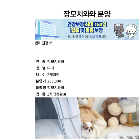
장모치와와 분양
반려견정보
견 종
장모치와와
성 별
여아
나 이
2개월령
분양가
300,000~
품종명
장모치와와
접 종
1차접종완료