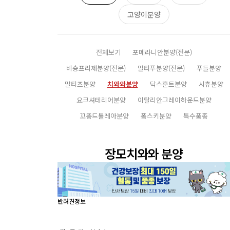
고양이분양
전체보기
포메라니안분양(전문)
비숑프리제분양(전문)
말티푸분양(전문)
푸들분양
말티즈분양
치와와분양
닥스훈트분양
시츄분양
요크셔테리어분양
이탈리안그레이하운드분양
꼬똥드툴레아분양
폼스키분양
특수품종
장모치와와 분양
반려견정보