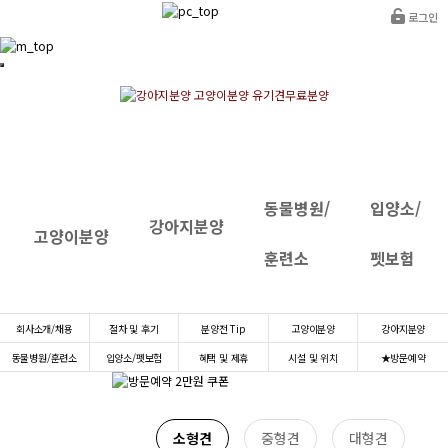
로그인
동물병원/
입양소/
강아지분양
고양이분양
훈련소
펫보험
INTRANET
회사소개/채용
절차 및 후기
분양전 Tip
고양이분양
강아지분양
동물병원/훈련소
입양소/펫보험
혜택 및 제휴
시설 및 위치
★방문예약
소형견
중형견
대형견