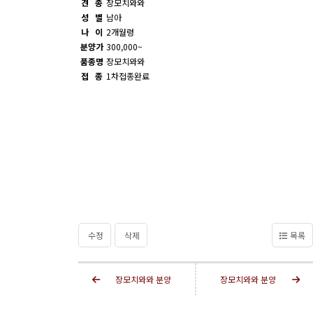
견 종
장모치와와
성 별
남아
나 이
2개월령
분양가
300,000~
품종명
장모치와와
접 종
1차접종완료
수정
삭제
목록
장모치와와 분양
장모치와와 분양