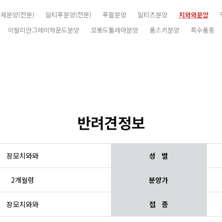
제분양(전문)
말티푸분양(전문)
푸들분양
말티즈분양
치와와분양
이탈리안그레이하운드분양
꼬똥드툴레아분양
폼스키분양
특수품종
반려견정보
장모치와와
성 별
2개월령
분양가
장모치와와
접 종