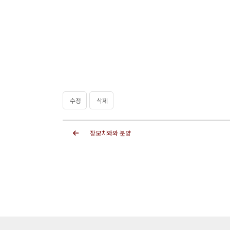
수정
삭제
장모치와와 분양