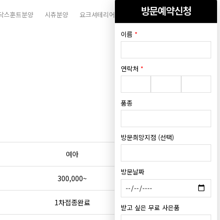
방문예약신청
닥스훈트분양
시츄분양
요크셔테리어분양
이름
*
연락처
*
품종
방문희망지점 (선택)
여아
방문날짜
300,000~
1차접종완료
받고 싶은 무료 사은품