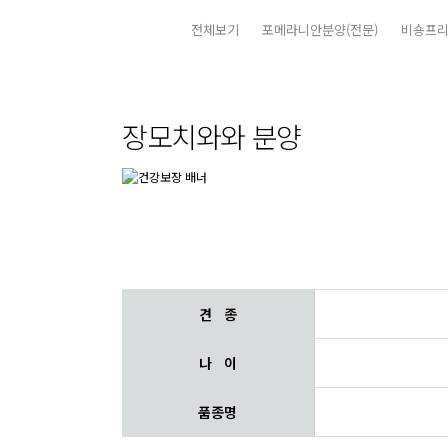
전체보기
포메라니안분양(전문)
비숑프리
장모치와와 분양
견 종
나 이
품종명