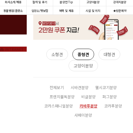
회사소개/채용
절차 및 후기
분양전 Tip
고양이분양
강아지분양
동물병원/훈련소
입양소/펫보험
혜택 및 제휴
시설 및 위치
★방문예약
INTRANET
소형견
중형견
대형견
고양이분양
전체보기
시바견분양
웰시코기분양
프렌치불독분양
비글분양
퍼그분양
코카스패니얼분양
카바푸분양
코카푸분양
샤페이분양