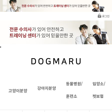
로그인
동물병원/
입양소/
강아지분양
고양이분양
훈련소
펫보험
카바푸분양