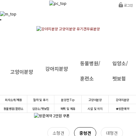
로그인
동물병원/
입양소/
강아지분양
고양이분양
훈련소
펫보험
INTRANET
회사소개/채용
절차 및 후기
분양전 Tip
고양이분양
강아지분양
동물병원/훈련소
입양소/펫보험
혜택 및 제휴
시설 및 위치
★방문예약
소형견
중형견
대형견