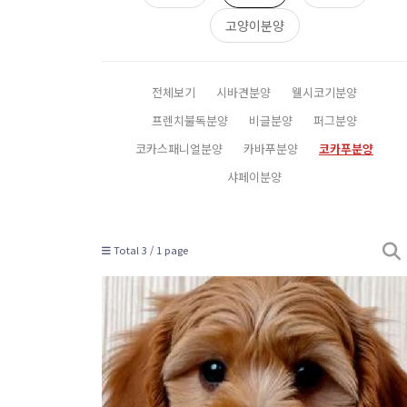
고양이분양
전체보기
시바견분양
웰시코기분양
프렌치불독분양
비글분양
퍼그분양
코카스패니얼분양
카바푸분양
코카푸분양
샤페이분양
Total 3 /
1 page